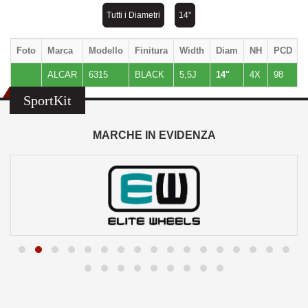
Tutti i Diametri
14"
Foto
Marca
Modello
Finitura
Width
Diam
NH
PCD
ALCAR
6315
BLACK
5,5J
14"
4X
98
SportKit
MARCHE IN EVIDENZA