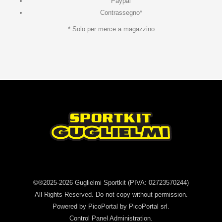
Paypal
Contrassegno*
* Solo per merce a magazzino
©®2025-2026
Guglielmi Sportkit
(PIVA: 02723570244)
All Rights Reserved. Do not copy without permission.
Powered by
PicoPortal
by PicoPortal srl.
Control Panel
Administration
.