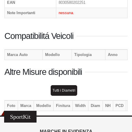
EAN
8030580202251
Note Importanti
nessuna.
Compatibilitá Veicoli
Marca Auto
Modello
Tipologia
Anno
Altre Misure disponibili
Tutti i Diametri
Foto
Marca
Modello
Finitura
Width
Diam
NH
PCD
E
SportKit
MARCHE IN EVIDENZA