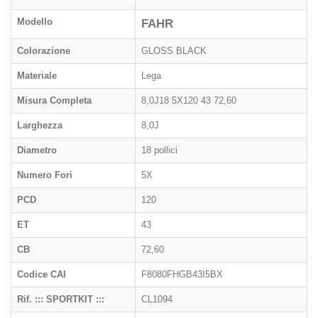
Modello
FAHR
Colorazione
GLOSS BLACK
Materiale
Lega
Misura Completa
8,0J18 5X120 43 72,60
Larghezza
8,0J
Diametro
18 pollici
Numero Fori
5X
PCD
120
ET
43
CB
72,60
Codice CAI
F8080FHGB43I5BX
Rif. ::: SPORTKIT :::
CL1094