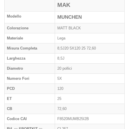
MAK
Modello
MUNCHEN
Colorazione
MATT BLACK
Materiale
Lega
Misura Completa
8,5J20 5X120 25 72,60
Larghezza
8,5J
Diametro
20 pollici
Numero Fori
5X
PCD
120
ET
25
CB
72,60
Codice CAI
F8520MUMB25I2B
Rif. ::: SPORTKIT :::
CL257