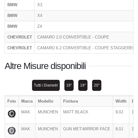
BMW
X3
BMW
X4
BMW
Z4
CHEVROLET
CAMARO 2.0 CONVERTIBLE - COUPE
CHEVROLET
CAMARO 6.2 CONVERTIBLE - COUPE STAGGERED/
Altre Misure disponibili
Tutti i Diametri
18"
19"
20"
Foto
Marca
Modello
Finitura
Width
Di
MAK
MUNCHEN
MATT BLACK
9,0J
18"
MAK
MUNCHEN
GUN MET-MIRROR FACE
8,0J
18"