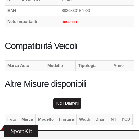
EAN
8030580164900
Note Importanti
nessuna.
Compatibilitá Veicoli
Marca Auto
Modello
Tipologia
Anno
Altre Misure disponibili
Tutti i Diametri
Foto
Marca
Modello
Finitura
Width
Diam
NH
PCD
E
SportKit