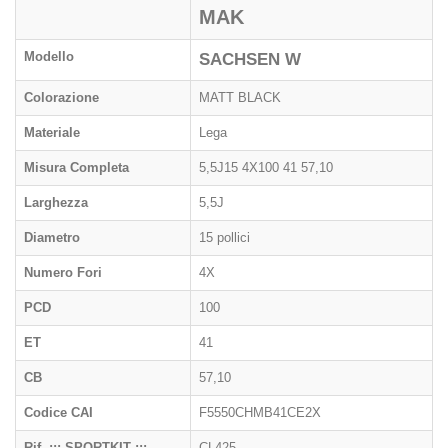
MAK
Modello
SACHSEN W
Colorazione
MATT BLACK
Materiale
Lega
Misura Completa
5,5J15 4X100 41 57,10
Larghezza
5,5J
Diametro
15 pollici
Numero Fori
4X
PCD
100
ET
41
CB
57,10
Codice CAI
F5550CHMB41CE2X
Rif. ::: SPORTKIT :::
CL425