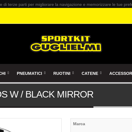
 e di terze parti per migliorare la navigazione e memorizzare le tue pre
CHI
PNEUMATICI
RUOTINI
CATENE
ACCESSOR
DS W / BLACK MIRROR
Marca