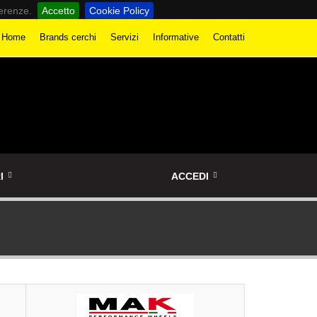
ferenze.
Accetto
Cookie Policy
Home
Brands cerchi
Servizi
Informative
Contatti
I
ACCEDI