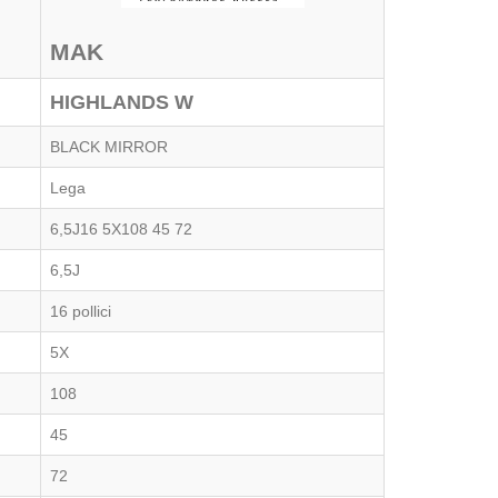
MAK
HIGHLANDS W
BLACK MIRROR
Lega
6,5J16 5X108 45 72
6,5J
16 pollici
5X
108
45
72