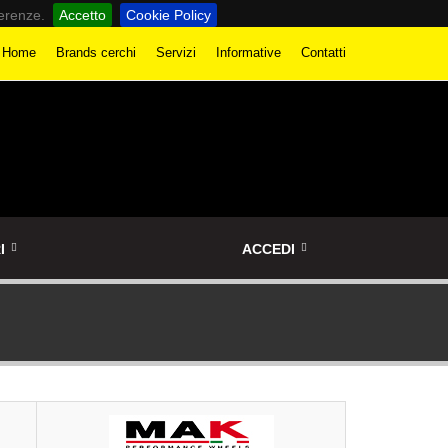
ferenze.
Accetto
Cookie Policy
Home
Brands cerchi
Servizi
Informative
Contatti
I
ACCEDI