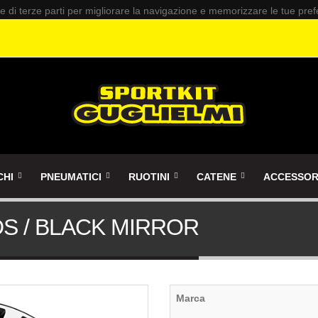
 e di terze parti per migliorare la navigazione e memorizzare le tue pre
CHI
PNEUMATICI
RUOTINI
CATENE
ACCESSOR
DS / BLACK MIRROR
Marca