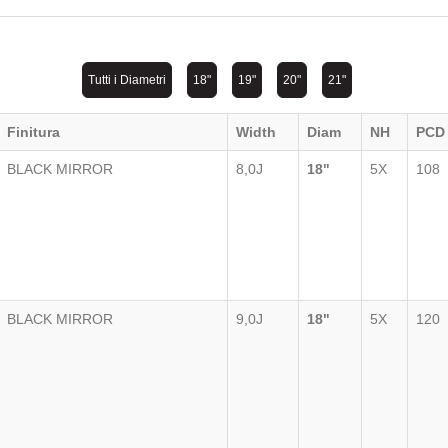
Tutti i Diametri
18"
19"
20"
21"
Finitura
Width
Diam
NH
PCD
BLACK MIRROR
8,0J
18"
5X
108
BLACK MIRROR
9,0J
18"
5X
120