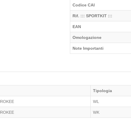
Codice CAI
Rif. ::: SPORTKIT :::
EAN
Omologazione
Note Importanti
Tipologia
EROKEE
WL
EROKEE
WK