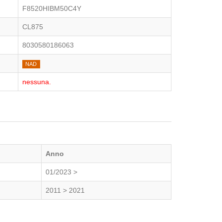
F8520HIBM50C4Y
CL875
8030580186063
NAD
nessuna.
Anno
01/2023 >
2011 > 2021