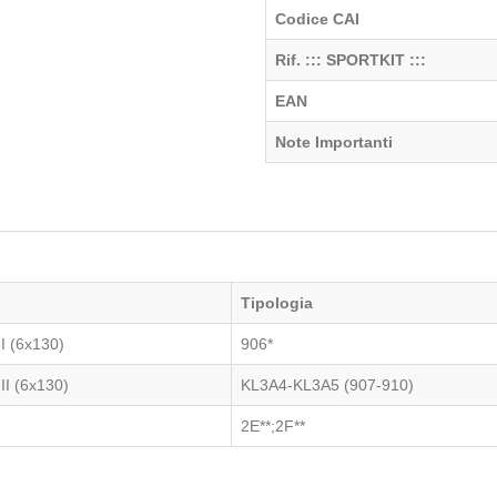
Codice CAI
Rif. ::: SPORTKIT :::
EAN
Note Importanti
Tipologia
I (6x130)
906*
I (6x130)
KL3A4-KL3A5 (907-910)
2E**;2F**