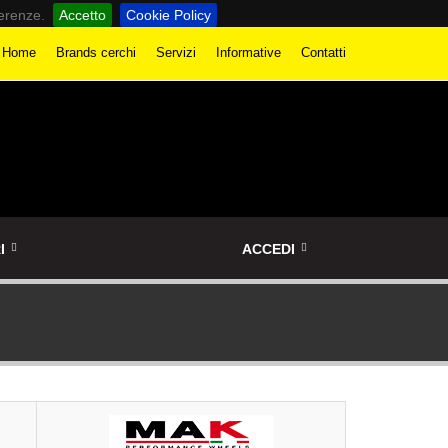
ferenze.
Accetto
Cookie Policy
Home
Brands cerchi
Servizi
Informative
Contatti
I
ACCEDI