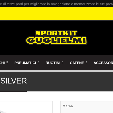
 e di terze parti per migliorare la navigazione e memorizzare le tue pre
CHI
PNEUMATICI
RUOTINI
CATENE
ACCESSOR
 SILVER
Marca