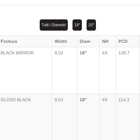
Tutti i Diametri
18"
20"
Finitura
Width
Diam
NH
PCD
BLACK MIRROR
8,0J
18"
6X
139,7
GLOSS BLACK
8,0J
18"
6X
114,3