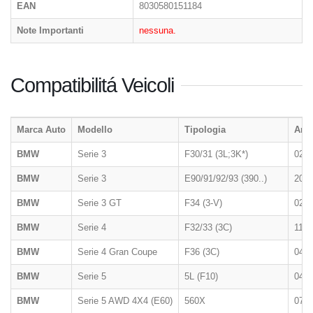
EAN
8030580151184
Note Importanti
nessuna.
Compatibilitá Veicoli
Marca Auto
Modello
Tipologia
Ann
BMW
Serie 3
F30/31 (3L;3K*)
02/2
BMW
Serie 3
E90/91/92/93 (390..)
2005
BMW
Serie 3 GT
F34 (3-V)
02/2
BMW
Serie 4
F32/33 (3C)
11/2
BMW
Serie 4 Gran Coupe
F36 (3C)
04/2
BMW
Serie 5
5L (F10)
04/2
BMW
Serie 5 AWD 4X4 (E60)
560X
07/2