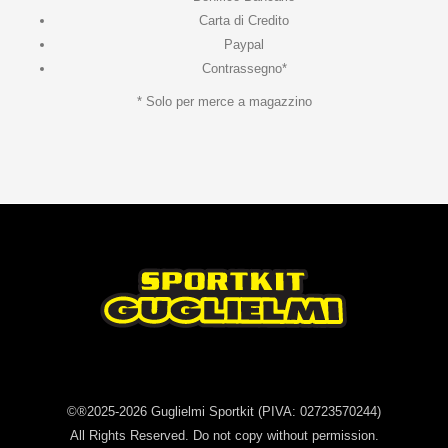
Carta di Credito
Paypal
Contrassegno*
* Solo per merce a magazzino
©®2025-2026
Guglielmi Sportkit
(PIVA: 02723570244)
All Rights Reserved. Do not copy without permission.