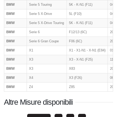
BMW
Serie 5 Touring
5K - K-N1 (F11)
04/2
BMW
Serie 5 X-Drive
5L (F10)
04/2
BMW
Serie 5 X-Drive Touring
5K - K-N1 (F11)
04/2
BMW
Serie 6
F12/13 (6C)
2011
BMW
Serie 6 Gran Coupe
F06 (6C)
2012
BMW
X1
X1 - X1-N1 - X-N1 (E84)
01/2
BMW
X3
X3 - X-N1 (F25)
11/2
BMW
X3
X83
2003
BMW
X4
X3 (F26)
06/2
BMW
Z4
Z85
2002
Altre Misure disponibili