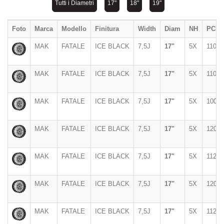
Tutti i Diametri
17"
18"
19"
Foto
Marca
Modello
Finitura
Width
Diam
NH
PCD
MAK
FATALE
ICE BLACK
7,5J
17"
5X
110
MAK
FATALE
ICE BLACK
7,5J
17"
5X
110
MAK
FATALE
ICE BLACK
7,5J
17"
5X
100
MAK
FATALE
ICE BLACK
7,5J
17"
5X
120
MAK
FATALE
ICE BLACK
7,5J
17"
5X
112
MAK
FATALE
ICE BLACK
7,5J
17"
5X
120
MAK
FATALE
ICE BLACK
7,5J
17"
5X
112