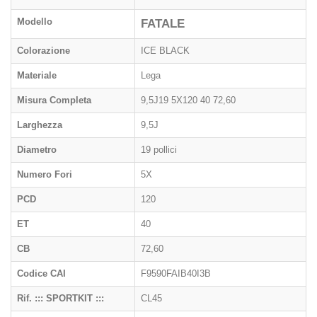
Modello
FATALE
Colorazione
ICE BLACK
Materiale
Lega
Misura Completa
9,5J19 5X120 40 72,60
Larghezza
9,5J
Diametro
19 pollici
Numero Fori
5X
PCD
120
ET
40
CB
72,60
Codice CAI
F9590FAIB40I3B
Rif. ::: SPORTKIT :::
CL45