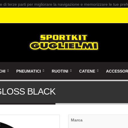
 e di terze parti per migliorare la navigazione e memorizzare le tue pre
CHI
PNEUMATICI
RUOTINI
CATENE
ACCESSOR
 GLOSS BLACK
Marca