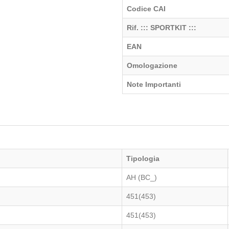
Codice CAI
Rif. ::: SPORTKIT :::
EAN
Omologazione
Note Importanti
Tipologia
AH (BC_)
451(453)
451(453)