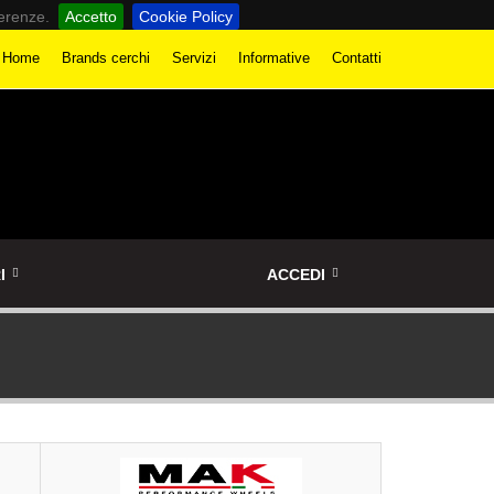
ferenze.
Accetto
Cookie Policy
Home
Brands cerchi
Servizi
Informative
Contatti
I
ACCEDI