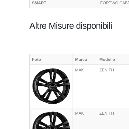
SMART
FORTWO CAB
Altre Misure disponibili
Foto
Marca
Modello
MAK
ZENITH
MAK
ZENITH