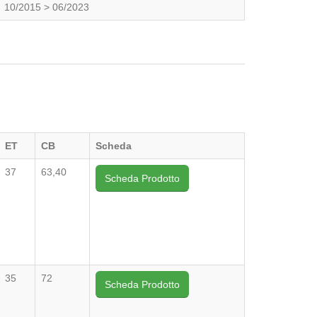
10/2015 > 06/2023
ET
CB
Scheda
37
63,40
Scheda Prodotto
35
72
Scheda Prodotto