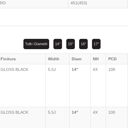
RIO
451(453)
Tutti i Diametri
14"
15"
16"
17"
Finitura
Width
Diam
NH
PCD
GLOSS BLACK
5,5J
14"
4X
108
GLOSS BLACK
5,5J
14"
4X
100