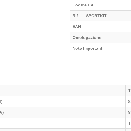
Codice CAI
Rif. ::: SPORTKIT :::
EAN
Omologazione
Note Importanti
T
6)
9
36)
9
T