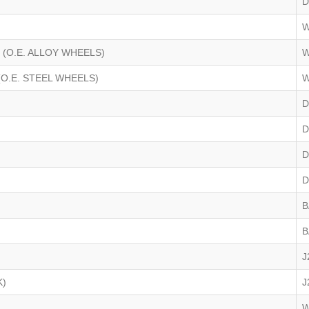
D
W
E (O.E. ALLOY WHEELS)
W
 (O.E. STEEL WHEELS)
W
D
D
D
D
B
B
J
K)
J
W