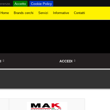
ferenze.
Accetto
Cookie Policy
Home
Brands cerchi
Servizi
Informative
Contatti
I
ACCEDI