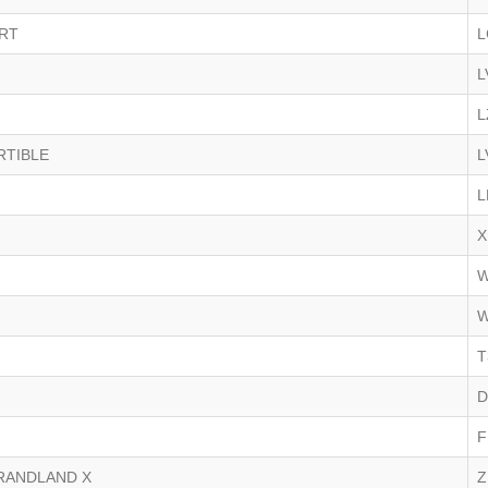
RT
L
L
L
RTIBLE
L
L
X
T
D
F
RANDLAND X
Z