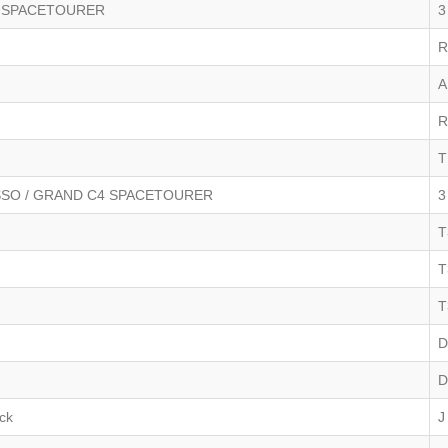
4 SPACETOURER
3
R
A
R
T
SSO / GRAND C4 SPACETOURER
3
T
T
T
D
D
ck
J