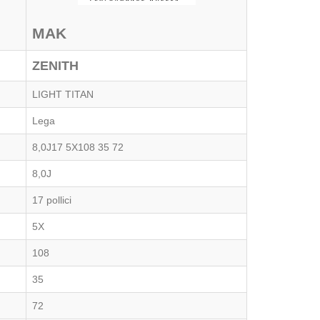
MAK
ZENITH
LIGHT TITAN
Lega
8,0J17 5X108 35 72
8,0J
17 pollici
5X
108
35
72