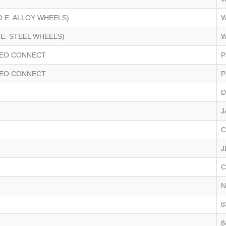
(O.E. ALLOY WHEELS)
W
O.E. STEEL WHEELS)
W
NEO CONNECT
P
NEO CONNECT
P
D
J
C
J
C
N
8
8