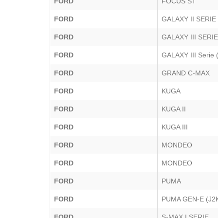
FORD
FOCUS ST
FORD
GALAXY II SERIE
FORD
GALAXY III SERI
FORD
GALAXY III Serie
FORD
GRAND C-MAX
FORD
KUGA
FORD
KUGA II
FORD
KUGA III
FORD
MONDEO
FORD
MONDEO
FORD
PUMA
FORD
PUMA GEN-E (J2
FORD
S-MAX I SERIE