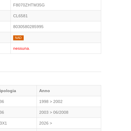
F8070ZHTM35G
CL6581
8030580285995
NAD
nessuna.
ipologia
Anno
36
1998 > 2002
36
2003 > 06/2008
3X1
2026 >